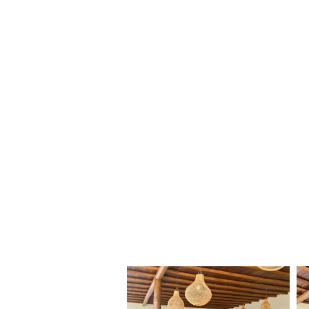
Locação do espaç
Inclui
Casa principal com 04
su
Anexo com 4
suítes
Área gourmet
*(período da locação é d
A partir de R$ 38.000,00