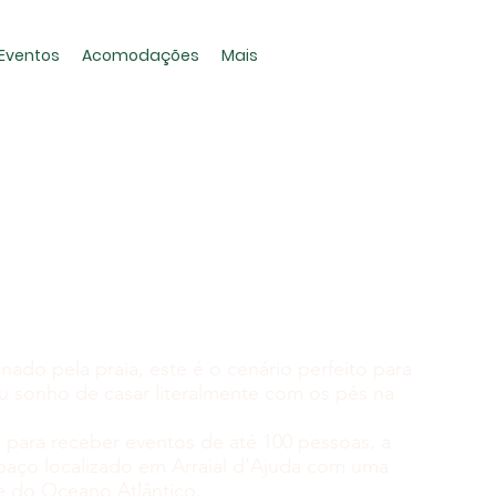
Eventos
Acomodações
Mais
nado pela praia, este é o cenário perfeito para
eu sonho de casar literalmente com os pés na
ara receber eventos de até 100 pessoas, a
paço localizado em Arraial d’Ajuda com uma
e do Oceano Atlântico.