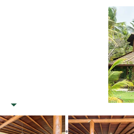
o para eventos
ítes
e 72 horas)
Quero saber mais