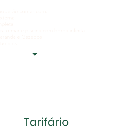
poderão contar com:
xterna
mpleta
ra o mar e piscina com borda infinita
aranda e Gazebos
tennnis
Tarifário