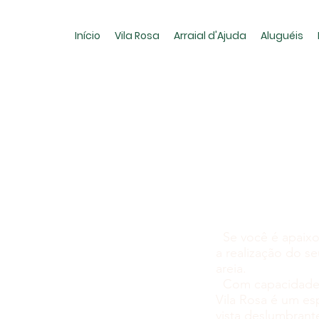
Início
Vila Rosa
Arraial d'Ajuda
Aluguéis
Se você é apaixo
a realização do s
areia.
Com capacidade p
Vila Rosa é um es
vista deslumbrant